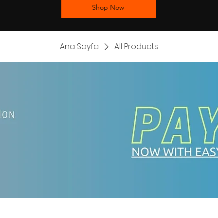
Shop Now
Ana Sayfa
All Products