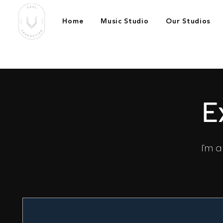
Home
Music Studio
Our Studios
E
I'm 