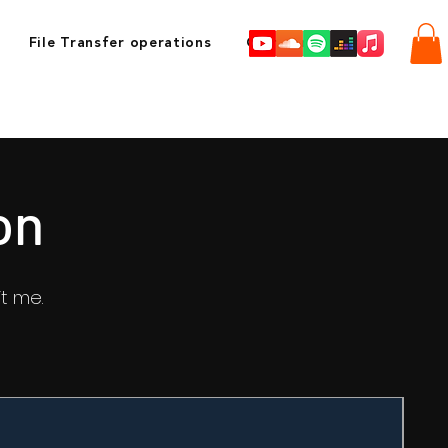
File Transfer operations
Communication
on
t me.