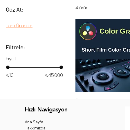
4 ürün
Göz At:
Tüm Ürünler
Filtrele:
Fiyat
₺10
₺45.000
Kayıt üçreti
Fiyat
₺3.000,00
Hızlı Navigasyon
Ana Sayfa
Hakkımızda